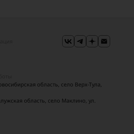
мация
аботы
овосибирская область, село Верх-Тула,
алужская область, село Маклино, ул.