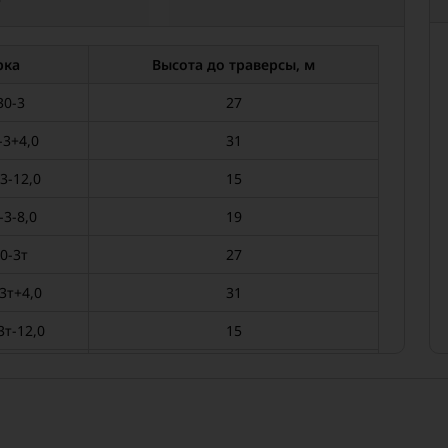
рка
Высота до траверсы, м
30-3
27
-3+4,0
31
3-12,0
15
-3-8,0
19
0-3т
27
3т+4,0
31
3т-12,0
15
3т-8,0
19
30-5
27
5-12,0
15