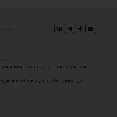
мация
аботы
овосибирская область, село Верх-Тула,
алужская область, село Маклино, ул.