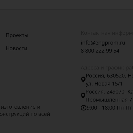
-5-8,0
19
0-5т
27
Контактная инфор
5т-12,0
15
Проекты
info@engprom.ru
5т-8,0
19
Новости
8 800 222 99 54
Адреса и график р
Россия, 630520, Н
ул. Новая 15/1
Россия, 249070, К
Промышленная 7
 изготовление и
9:00 - 18:00 Пн-Пт
онструкций по всей