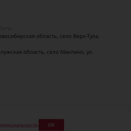
аботы
овосибирская область, село Верх-Тула,
алужская область, село Маклино, ул.
Карточка предприятия
Карта сайта
иденциальности
.
ОК
Политика конфиденциальности