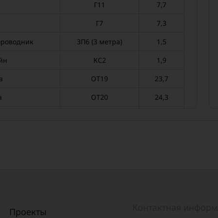
Г11
7,7
Г7
7,3
роводник
ЗП6 (3 метра)
1,5
йн
КС2
1,9
а
ОТ19
23,7
а
ОТ20
24,3
болт
ОТ21
25,5
йн
ОТ22
5,6
йн
У1
7
йн
У4
6,5
Х15
0,5
Контактная инфор
Х16
0,4
Проекты