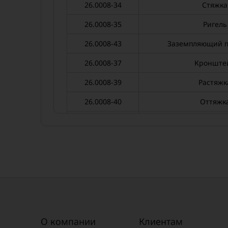
26.0008-34
Стяжка
26.0008-35
Ригель
26.0008-43
Заземпляющий п
26.0008-37
Кронште
26.0008-39
Растяжк
26.0008-40
Оттяжк
26.0008-41
Анкерный 
26.0008-38
Кронште
26.0008-36
Кронште
26.0008-36
Кронште
26.0008-42
Хомут
26.0008-42
Хомут
О компании
Клиентам