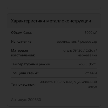
Характеристики металлоконструкции
Объем бака:
5000 м³
Исполнение:
вертикальный резервуар
Материал
сталь 09Г2С / Ст3сп /
изготовления:
нержавейка
Температурный режим:
–60…+95 °C
Толщина стенки:
от 4 мм
минвата 100–150 мм, оцинкованный
Теплоизоляция:
кожух
люки, патрубки, лестница, датчики,
Комплектация:
Артикул: 200630
вентиляция