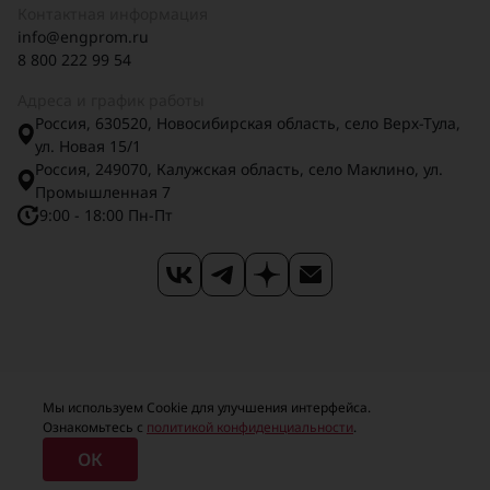
Контактная информация
info@engprom.ru
8 800 222 99 54
Адреса и график работы
Россия, 630520, Новосибирская область, село Верх-Тула,
ул. Новая 15/1
Россия, 249070, Калужская область, село Маклино, ул.
Промышленная 7
9:00 - 18:00 Пн-Пт
Карта сайта
Карточка предприятия
Мы используем Сookie для улучшения интерфейса.
Ознакомьтесь с
политикой конфиденциальности
.
Политика конфиденциальности
ОК
© 2026 ООО ИНЖПРОМ