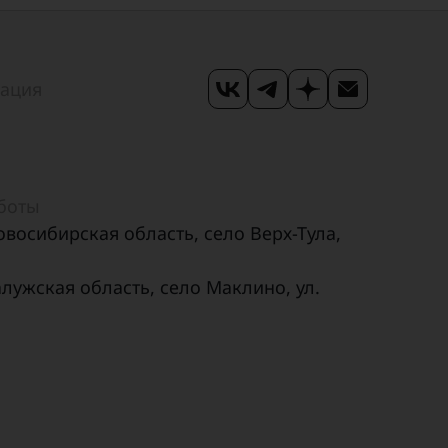
мация
аботы
овосибирская область, село Верх-Тула,
алужская область, село Маклино, ул.