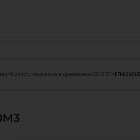
тво
>
Емкости подземные дренажные ЕП/ЕПП
>
ЕП-80М3/
0М3