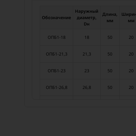
Наружный
Длина,
Ширин
Обозначение
диаметр,
мм
мм
Dн
ОПБ1-18
18
50
20
ОПБ1-21,3
21,3
50
20
ОПБ1-23
23
50
20
ОПБ1-26,8
26,8
50
20
ОПБ1-32
32
50
20
ОПБ1-33,5
33,5
50
20