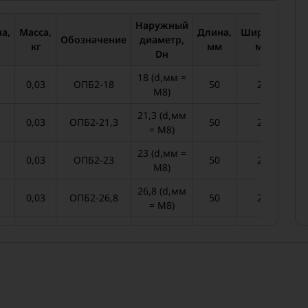
Наружный
а,
Масса,
Длина,
Ширина,
Ма
Обозначение
диаметр,
кг
мм
мм
Dн
18 (d,мм =
0,03
ОПБ2-18
50
20
0
M8)
21,3 (d,мм
0,03
ОПБ2-21,3
50
20
0
= M8)
23 (d,мм =
0,03
ОПБ2-23
50
20
0
M8)
26,8 (d,мм
0,03
ОПБ2-26,8
50
20
0
= M8)
32 (d,мм =
0,03
ОПБ2-32
50
20
0
M10)
33,5 (d,мм
0,03
ОПБ2-33,5
50
20
0
= M10)
38 (d,мм =