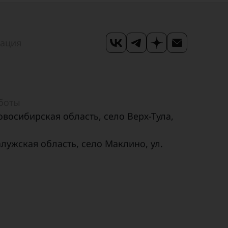
,16
,16
мация
,19
,19
аботы
овосибирская область, село Верх-Тула,
,19
алужская область, село Маклино, ул.
,33
,33
,46