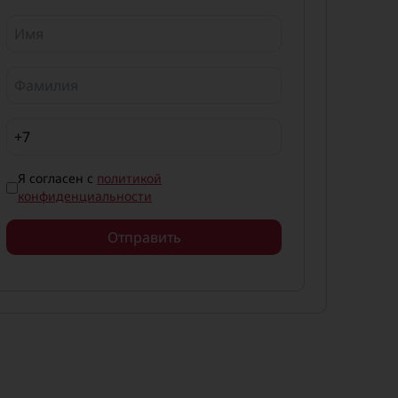
сса,
кг
,12
,12
Я согласен с
политикой
конфиденциальности
,13
Отправить
,13
,12
,12