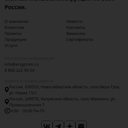
сепаратор НГСВ для успешной
России.
работы вашего предприятия!
О компании
Новости
Клиентам
Контакты
Проекты
Вакансии
Продукция
Сертификаты
Услуги
Контактная информация
info@engprom.ru
8 800 222 99 54
Адреса и график работы
Россия, 630520, Новосибирская область, село Верх-Тула,
ул. Новая 15/1
Россия, 249070, Калужская область, село Маклино, ул.
Промышленная 7
9:00 - 18:00 Пн-Пт