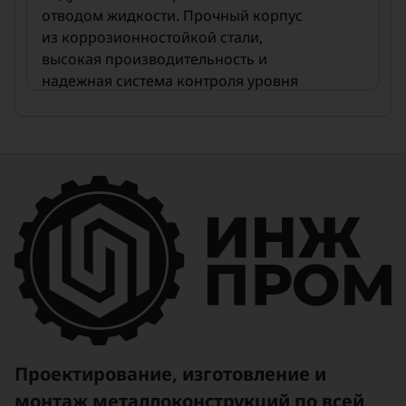
отводом жидкости. Прочный корпус
из коррозионностойкой стали,
высокая производительность и
надежная система контроля уровня
обеспечивают стабильную работу
даже в сложных условиях
эксплуатации. Применение НГСВ
снижает износ оборудования,
уменьшает риск аварийных
ситуаций и повышает качество
конечного продукта.
Сепаратор легко интегрируется в
существующие технологические
схемы, сокращая время на
обслуживание и оптимизируя
производственные процессы.
Выберите надежность и
Проектирование, изготовление и
эффективность — используйте
монтаж металлоконструкций по всей