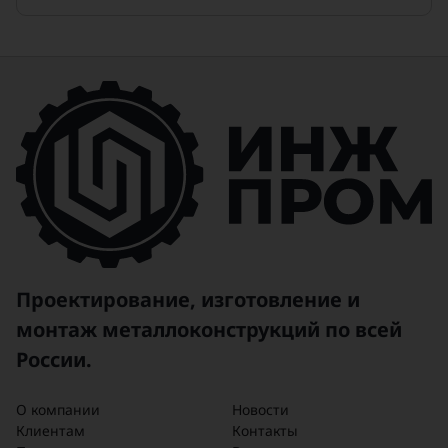
эксплуатации. Удобная система
загрузки и выгрузки делает процесс
хранения максимально простым и
безопасным, а возможность выбора
объема и комплектации позволяет
легко интегрировать силос в любую
производственную линию.
Силосы для сыпучих материалов —
это не только практичность, но и
выгода для вашего бизнеса.
Выберите современное и надежное
решение для хранения сыпучих
продуктов и стройте на прочном
Проектирование, изготовление и
фундаменте успеха!
монтаж металлоконструкций по всей
России.
О компании
Новости
Клиентам
Контакты