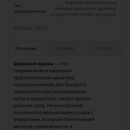
муфтовое (резьбовое), под
Тип
приварку, фланцевое, цапковое,
присоединения:
штуцерно-ниппельное, штуцерное
Тип
пневмогидропривод, пневмопривод, под
Артикул: 200471
привода:
электропривод, редукторный, ручной
10, 15, 15/10, 20, 20/15, 25, 25/20, 32,
DN
32/25, 40, 40/32, 50, 50/38, 50/40, 65, 65/50,
Описание
Доставка
Оплата
(условный
80, 80/50, 80/65, 100, 100/80, 125, 125/100,
проход),
150, 150/125, 200, 200/150, 250, 250/200,
Шаровые краны
— это
мм:
300, 300/250, 350, 350/300, 400, 400/300,
современная и надежная
500, 500/400, 700
трубопроводная арматура,
PN (номинальное
16, 25, 40, 63, 80, 100,
предназначенная для быстрого
давление), кгс/см²:
125, 160, 250
перекрытия или регулирования
Материал
коррозионностойкая сталь, латунь,
потока жидкостей, газов и других
корпуса:
углеродистая сталь, хладостойкая сталь
рабочих сред. Их конструкция
основана на вращающемся шаре с
отверстием, который обеспечивает
высокую герметичность и