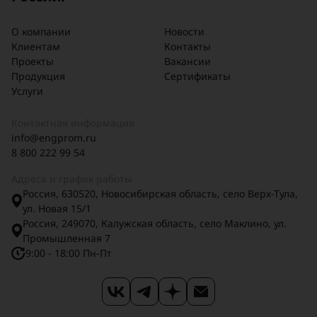
промышленность
Пищевая и фармацевтическая
О компании
Новости
отрасли (из нержавеющей стали
Клиентам
Контакты
Проекты
Вакансии
Продукция
Сертификаты
Преимущества:
Услуги
✔ Быстрое и надежное перекрытие
потока
Контактная информация
✔ Компактность и простота монтажа
info@engprom.ru
✔ Высокая герметичность
8 800 222 99 54
✔ Долгий срок службы
Адреса и график работы
✔ Разнообразие вариантов
Россия, 630520, Новосибирская область, село Верх-Тула,
управления (ручное,
ул. Новая 15/1
автоматическое)
Россия, 249070, Калужская область, село Маклино, ул.
Промышленная 7
9:00 - 18:00 Пн-Пт