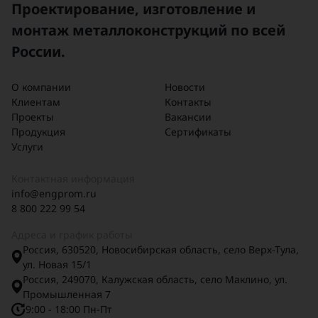
✔ Нефтегазовые трубопроводы
Проектирование, изготовление и
✔ Химические и технологические
монтаж металлоконструкций по всей
процессы
России.
✔ Пищевая и фармацевтическая
промышленность
О компании
Новости
Преимущества:
Клиентам
Контакты
Проекты
Вакансии
✔ Быстрое и надежное
Продукция
Сертификаты
переключение потоков
Услуги
✔ Компактность и простота монтажа
✔ Возможность автоматизации
Контактная информация
✔ Долгий срок службы
info@engprom.ru
✔ Широкий диапазон рабочих
8 800 222 99 54
параметров
Адреса и график работы
Россия, 630520, Новосибирская область, село Верх-Тула,
ул. Новая 15/1
Россия, 249070, Калужская область, село Маклино, ул.
Промышленная 7
9:00 - 18:00 Пн-Пт