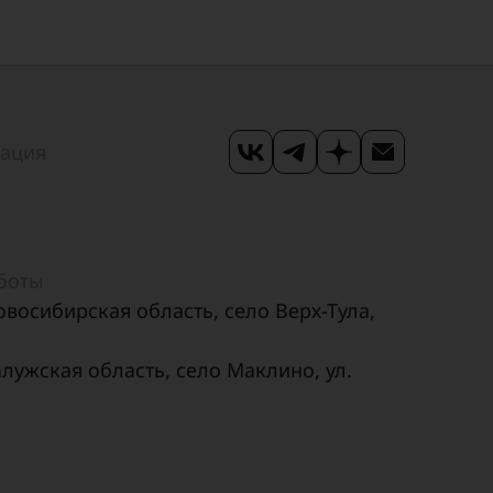
мация
аботы
овосибирская область, село Верх-Тула,
алужская область, село Маклино, ул.