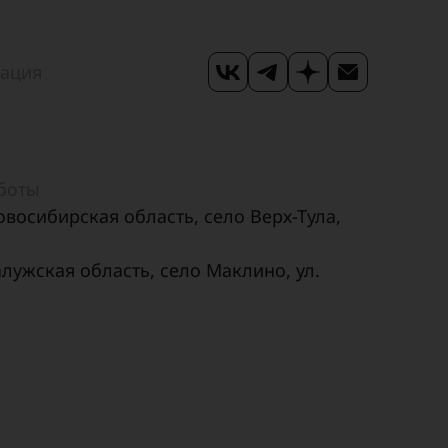
мация
аботы
овосибирская область, село Верх-Тула,
алужская область, село Маклино, ул.