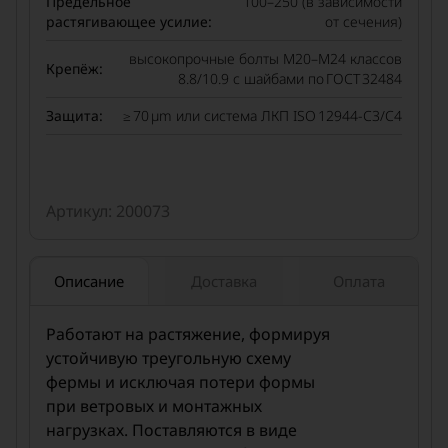
Предельное
100–250 (в зависимости
растягивающее усилие:
от сечения)
высокопрочные болты М20–М24 классов
Крепёж:
8.8/10.9 с шайбами по ГОСТ 32484
Защита:
≥ 70 µm или система ЛКП ISO 12944‑C3/C4
Артикул: 200073
Описание
Доставка
Оплата
Работают на растяжение, формируя
устойчивую треугольную схему
фермы и исключая потери формы
при ветровых и монтажных
нагрузках. Поставляются в виде