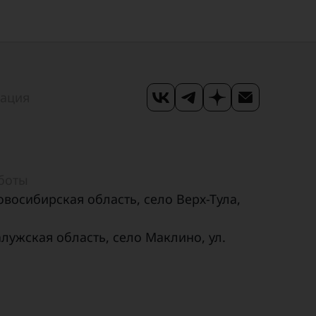
мация
аботы
овосибирская область, село Верх-Тула,
алужская область, село Маклино, ул.