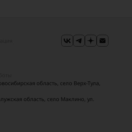
мация
аботы
овосибирская область, село Верх-Тула,
алужская область, село Маклино, ул.