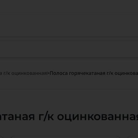
а г/к оцинкованная
>
Полоса горячекатаная г/к оцинков
таная г/к оцинкованна