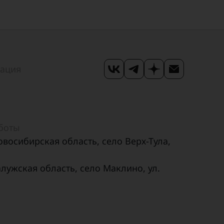
мация
аботы
овосибирская область, село Верх-Тула,
алужская область, село Маклино, ул.