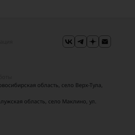
мация
аботы
овосибирская область, село Верх-Тула,
алужская область, село Маклино, ул.