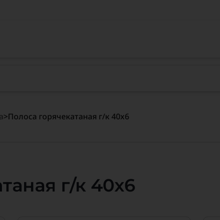
а
>
Полоса горячекатаная г/к 40х6
таная г/к 40х6