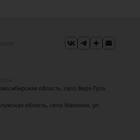
мация
аботы
овосибирская область, село Верх-Тула,
алужская область, село Маклино, ул.