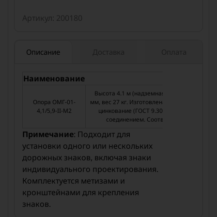
Покрытие:
Горячее цинкование
Артикул: 200180
Устойчивость:
К коррозии, ветровым нагрузкам
Гарантия коррозийной стойкости:
Не менее 20 лет
Описание
Доставка
Оплата
Установка:
Фланцевое соединение на фундамент Ф-1
Наименование
Описани
Стандарты:
ГОСТ 32948-2014, серия 3.503.9-80
Высота 4.1 м (надземная часть 5.9 м), диа
Опора ОМГ-01-
мм, вес 27 кг. Изготовлена из стального тру
4,1/5,9-II-М2
цинкование (ГОСТ 9.307-89). Установка 
соединением. Соответствует ГОСТ 3294
Примечание
: Подходит для
установки одного или нескольких
дорожных знаков, включая знаки
индивидуального проектирования.
Комплектуется метизами и
кронштейнами для крепления
знаков.