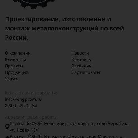
прокладывается под землёй и
подводится к специальному
техническому люку,
Проектирование, изготовление и
расположенному в основании
монтаж металлоконструкций по всей
опоры.
России.
О компании
Новости
Клиентам
Контакты
Проекты
Вакансии
Продукция
Сертификаты
Услуги
Контактная информация
info@engprom.ru
8 800 222 99 54
Адреса и график работы
Россия, 630520, Новосибирская область, село Верх-Тула,
ул. Новая 15/1
Россия, 249070, Калужская область, село Маклино, ул.