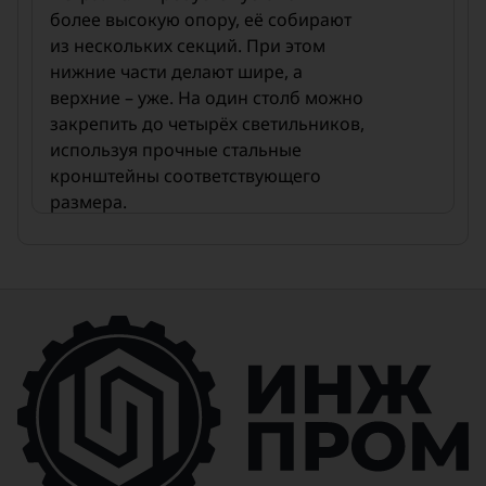
более высокую опору, её собирают
из нескольких секций. При этом
нижние части делают шире, а
верхние – уже. На один столб можно
закрепить до четырёх светильников,
используя прочные стальные
кронштейны соответствующего
размера.
В России и странах СНГ популярны
трубчатые несиловые опоры, так
как они обеспечивают равномерное
и долговечное освещение как в
городской черте, так и за её
пределами.
Ещё одна особенность этих
конструкций – способ подачи
электропитания. В отличие от
воздушной линии, кабель здесь