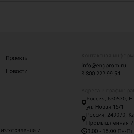
тые несиловые ОТ3ф (вальцовка)
108
4,5
180
22
76/57
108
5
180
22
76/57
108
5,5
180
22
76/57
Контактная инфор
108
6
180
22
76/57
Проекты
info@engprom.ru
108
6,5
180
22
76/57
Новости
8 800 222 99 54
108
7
180
22
76/57
Адреса и график р
Россия, 630520, Н
ул. Новая 15/1
Россия, 249070, К
Промышленная 7
 изготовление и
9:00 - 18:00 Пн-Пт