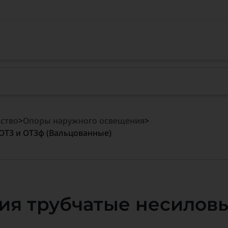
ство
>
Опоры наружного освещения
>
ОТ3 и ОТ3ф (Вальцованные)
я трубчатые несиловы