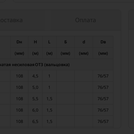
оставка
Оплата
Dн
Н
L
Б
d
Dв
(мм)
(м)
(м)
(мм)
(мм)
(мм)
атая несиловая ОТ3 (вальцовка)
108
4,5
1
76/57
108
5,0
1
76/57
108
5,5
1,5
76/57
108
6,0
1,5
76/57
108
6,5
1,5
76/57
108
7,0
1,5
76/57