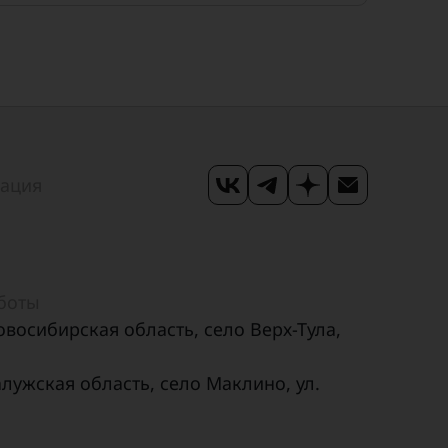
мация
аботы
овосибирская область, село Верх-Тула,
алужская область, село Маклино, ул.