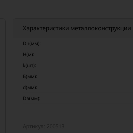
Характеристики металлоконструкции
Dн(мм):
H(м):
k(шт):
Б(мм):
d(мм):
Dв(мм):
Артикул: 200513