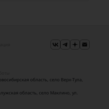
мация
аботы
овосибирская область, село Верх-Тула,
алужская область, село Маклино, ул.