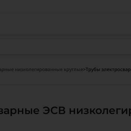
арные низколегированные круглые
>
Трубы электросвар
варные ЭСВ низколеги