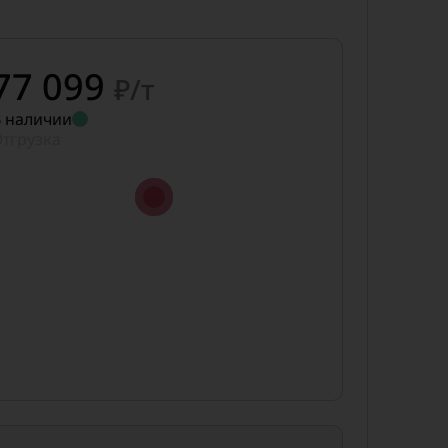
77 099
₽/т
 наличии
тгрузка